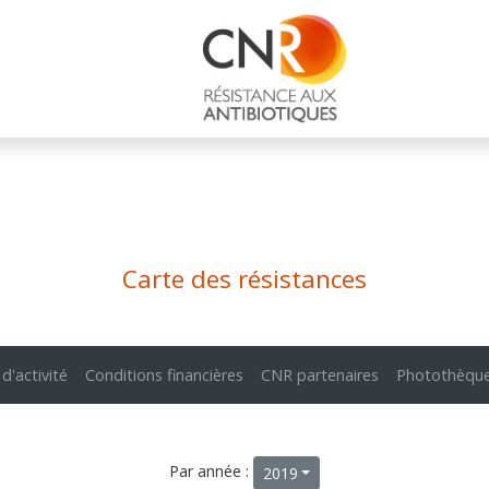
Carte des résistances
 d'activité
Conditions financières
CNR partenaires
Photothèqu
Par année :
2019