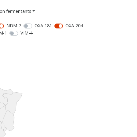
on fermentants
NDM-7
OXA-181
OXA-204
M-1
VIM-4