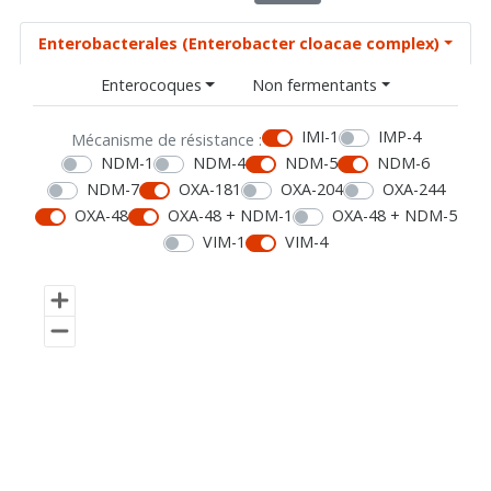
Enterobacterales (Enterobacter cloacae complex)
Enterocoques
Non fermentants
IMI-1
IMP-4
Mécanisme de résistance :
NDM-1
NDM-4
NDM-5
NDM-6
NDM-7
OXA-181
OXA-204
OXA-244
OXA-48
OXA-48 + NDM-1
OXA-48 + NDM-5
VIM-1
VIM-4