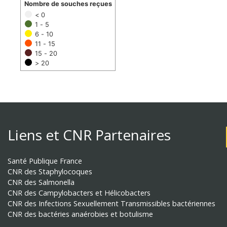
Nombre de souches reçues
< 0
1 - 5
6 - 10
11 - 15
15 - 20
> 20
Liens et CNR Partenaires
Santé Publique France
CNR des Staphylocoques
CNR des Salmonella
CNR des Campylobacters et Hélicobacters
CNR des Infections Sexuellement Transmissibles bactériennes
CNR des bactéries anaérobies et botulisme