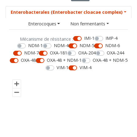
Enterobacterales (Enterobacter cloacae complex)
Enterocoques
Non fermentants
IMI-1
IMP-4
Mécanisme de résistance :
NDM-1
NDM-4
NDM-5
NDM-6
NDM-7
OXA-181
OXA-204
OXA-244
OXA-48
OXA-48 + NDM-1
OXA-48 + NDM-5
VIM-1
VIM-4