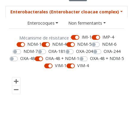
Enterobacterales (Enterobacter cloacae complex)
Enterocoques
Non fermentants
IMI-1
IMP-4
Mécanisme de résistance :
NDM-1
NDM-4
NDM-5
NDM-6
NDM-7
OXA-181
OXA-204
OXA-244
OXA-48
OXA-48 + NDM-1
OXA-48 + NDM-5
VIM-1
VIM-4