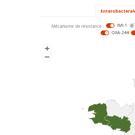
Enterobacteral
IMI-1
Mécanisme de résistance :
OXA-244