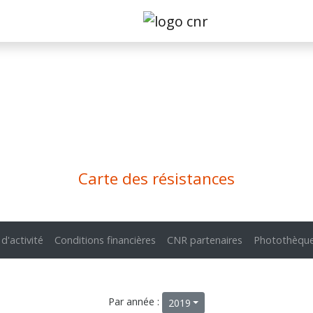
Carte des résistances
 d'activité
Conditions financières
CNR partenaires
Photothèqu
Par année :
2019