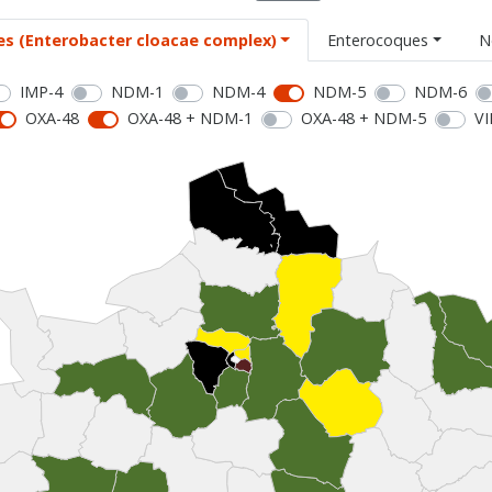
es (Enterobacter cloacae complex)
Enterocoques
N
IMP-4
NDM-1
NDM-4
NDM-5
NDM-6
OXA-48
OXA-48 + NDM-1
OXA-48 + NDM-5
VI