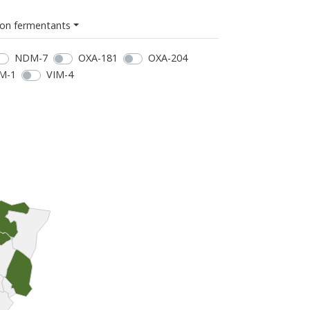
on fermentants
NDM-7
OXA-181
OXA-204
M-1
VIM-4