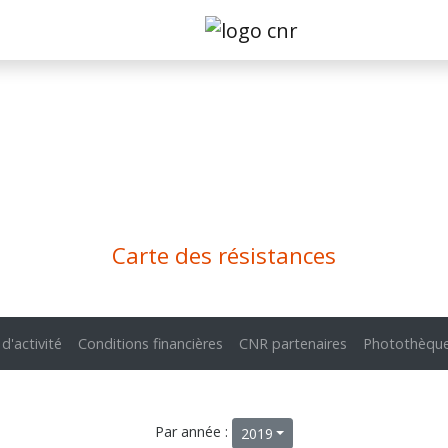
Carte des résistances
 d'activité
Conditions financières
CNR partenaires
Photothèqu
Par année :
2019