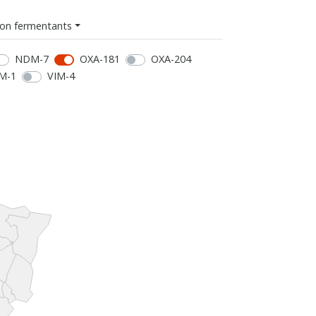
on fermentants
NDM-7
OXA-181
OXA-204
M-1
VIM-4