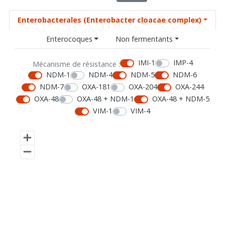
Enterobacterales (Enterobacter cloacae complex)
Enterocoques
Non fermentants
IMI-1
IMP-4
Mécanisme de résistance :
NDM-1
NDM-4
NDM-5
NDM-6
NDM-7
OXA-181
OXA-204
OXA-244
OXA-48
OXA-48 + NDM-1
OXA-48 + NDM-5
VIM-1
VIM-4