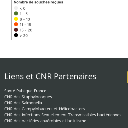
Nombre de souches reçues
< 0
1 - 5
6 - 10
11 - 15
15 - 20
> 20
Liens et CNR Partenaires
Santé Publique France
CNR des Staphylocoques
CNR des Salmonella
CNR des Campylobacters et Hélicobacters
CNR des Infections Sexuellement Transmissibles bactériennes
CNR des bactéries anaérobies et botulisme