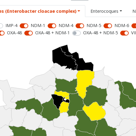
es (Enterobacter cloacae complex)
Enterocoques
N
IMP-4
NDM-1
NDM-4
NDM-5
NDM-6
OXA-48
OXA-48 + NDM-1
OXA-48 + NDM-5
VI