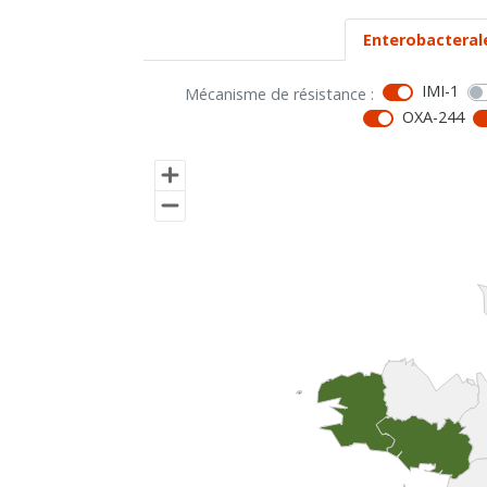
Enterobacteral
IMI-1
Mécanisme de résistance :
OXA-244