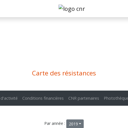
Carte des résistances
 d'activité
Conditions financières
CNR partenaires
Photothèqu
Par année :
2019