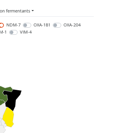
on fermentants
NDM-7
OXA-181
OXA-204
M-1
VIM-4