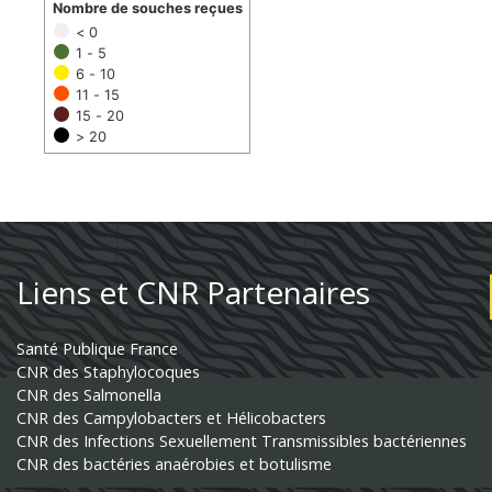
Nombre de souches reçues
< 0
1 - 5
6 - 10
11 - 15
15 - 20
> 20
Liens et CNR Partenaires
Santé Publique France
CNR des Staphylocoques
CNR des Salmonella
CNR des Campylobacters et Hélicobacters
CNR des Infections Sexuellement Transmissibles bactériennes
CNR des bactéries anaérobies et botulisme