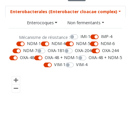
Enterobacterales (Enterobacter cloacae complex)
Enterocoques
Non fermentants
IMI-1
IMP-4
Mécanisme de résistance :
NDM-1
NDM-4
NDM-5
NDM-6
NDM-7
OXA-181
OXA-204
OXA-244
OXA-48
OXA-48 + NDM-1
OXA-48 + NDM-5
VIM-1
VIM-4