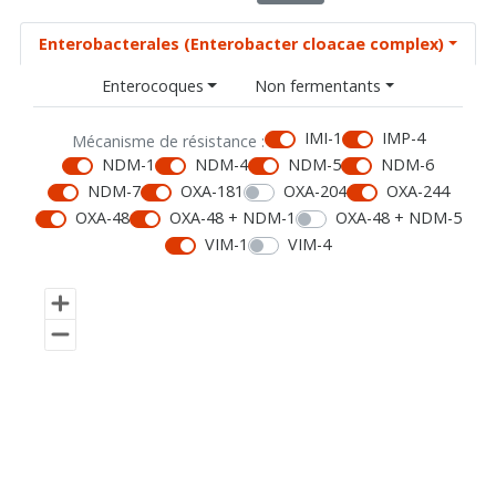
Enterobacterales (Enterobacter cloacae complex)
Enterocoques
Non fermentants
IMI-1
IMP-4
Mécanisme de résistance :
NDM-1
NDM-4
NDM-5
NDM-6
NDM-7
OXA-181
OXA-204
OXA-244
OXA-48
OXA-48 + NDM-1
OXA-48 + NDM-5
VIM-1
VIM-4