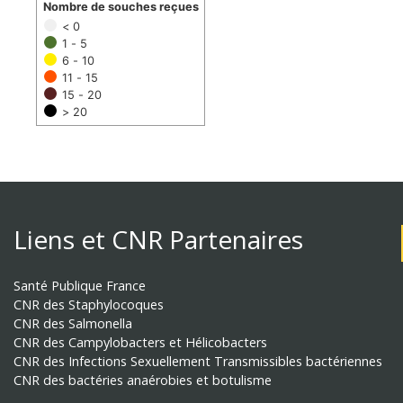
Nombre de souches reçues
< 0
1 - 5
6 - 10
11 - 15
15 - 20
> 20
Liens et CNR Partenaires
Santé Publique France
CNR des Staphylocoques
CNR des Salmonella
CNR des Campylobacters et Hélicobacters
CNR des Infections Sexuellement Transmissibles bactériennes
CNR des bactéries anaérobies et botulisme