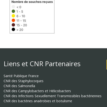
Nombre de souches reçues
< 0
1 - 5
6 - 10
11 - 15
15 - 20
> 20
Liens et CNR Partenaires
Santé Publique France
CNR des Staphylocoques
CNR des Salmonella
CNR des Campylobacters et Hélicobacters
CNR des Infections Sexuellement Transmissibles bactériennes
CNR des bactéries anaérobies et botulisme