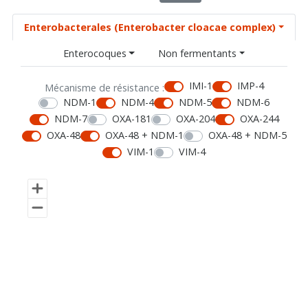
Enterobacterales (Enterobacter cloacae complex)
Enterocoques
Non fermentants
IMI-1
IMP-4
Mécanisme de résistance :
NDM-1
NDM-4
NDM-5
NDM-6
NDM-7
OXA-181
OXA-204
OXA-244
OXA-48
OXA-48 + NDM-1
OXA-48 + NDM-5
VIM-1
VIM-4