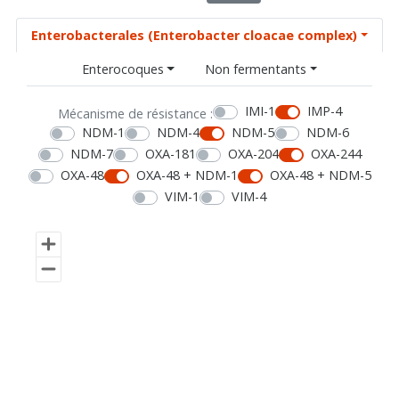
Enterobacterales (Enterobacter cloacae complex)
Enterocoques
Non fermentants
IMI-1
IMP-4
Mécanisme de résistance :
NDM-1
NDM-4
NDM-5
NDM-6
NDM-7
OXA-181
OXA-204
OXA-244
OXA-48
OXA-48 + NDM-1
OXA-48 + NDM-5
VIM-1
VIM-4