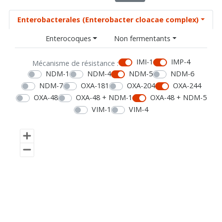
Enterobacterales (Enterobacter cloacae complex)
Enterocoques
Non fermentants
IMI-1
IMP-4
Mécanisme de résistance :
NDM-1
NDM-4
NDM-5
NDM-6
NDM-7
OXA-181
OXA-204
OXA-244
OXA-48
OXA-48 + NDM-1
OXA-48 + NDM-5
VIM-1
VIM-4