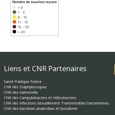
Nombre de souches reçues
< 0
1 - 5
6 - 10
11 - 15
15 - 20
> 20
Liens et CNR Partenaires
Santé Publique France
CNR des Staphylocoques
CNR des Salmonella
CNR des Campylobacters et Hélicobacters
CNR des Infections Sexuellement Transmissibles bactériennes
CNR des bactéries anaérobies et botulisme