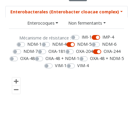
Enterobacterales (Enterobacter cloacae complex)
Enterocoques
Non fermentants
IMI-1
IMP-4
Mécanisme de résistance :
NDM-1
NDM-4
NDM-5
NDM-6
NDM-7
OXA-181
OXA-204
OXA-244
OXA-48
OXA-48 + NDM-1
OXA-48 + NDM-5
VIM-1
VIM-4