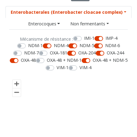
Enterobacterales (Enterobacter cloacae complex)
Enterocoques
Non fermentants
IMI-1
IMP-4
Mécanisme de résistance :
NDM-1
NDM-4
NDM-5
NDM-6
NDM-7
OXA-181
OXA-204
OXA-244
OXA-48
OXA-48 + NDM-1
OXA-48 + NDM-5
VIM-1
VIM-4