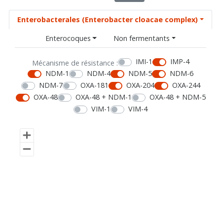
Enterobacterales (Enterobacter cloacae complex)
Enterocoques
Non fermentants
IMI-1
IMP-4
Mécanisme de résistance :
NDM-1
NDM-4
NDM-5
NDM-6
NDM-7
OXA-181
OXA-204
OXA-244
OXA-48
OXA-48 + NDM-1
OXA-48 + NDM-5
VIM-1
VIM-4