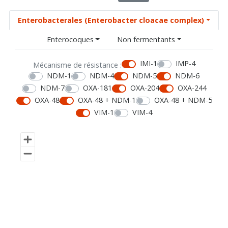
Enterobacterales (Enterobacter cloacae complex)
Enterocoques
Non fermentants
IMI-1
IMP-4
Mécanisme de résistance :
NDM-1
NDM-4
NDM-5
NDM-6
NDM-7
OXA-181
OXA-204
OXA-244
OXA-48
OXA-48 + NDM-1
OXA-48 + NDM-5
VIM-1
VIM-4