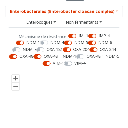
Enterobacterales (Enterobacter cloacae complex)
Enterocoques
Non fermentants
IMI-1
IMP-4
Mécanisme de résistance :
NDM-1
NDM-4
NDM-5
NDM-6
NDM-7
OXA-181
OXA-204
OXA-244
OXA-48
OXA-48 + NDM-1
OXA-48 + NDM-5
VIM-1
VIM-4