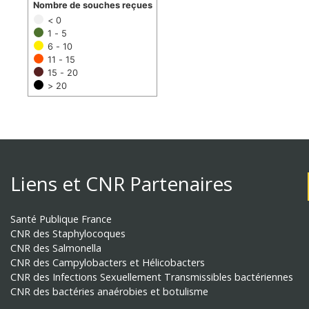
Nombre de souches reçues
< 0
1 - 5
6 - 10
11 - 15
15 - 20
> 20
Liens et CNR Partenaires
Santé Publique France
CNR des Staphylocoques
CNR des Salmonella
CNR des Campylobacters et Hélicobacters
CNR des Infections Sexuellement Transmissibles bactériennes
CNR des bactéries anaérobies et botulisme