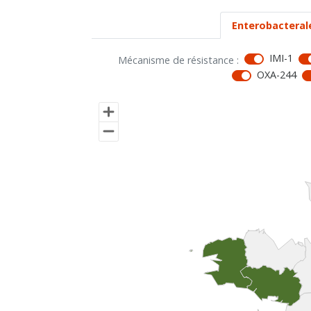
Enterobacteral
IMI-1
Mécanisme de résistance :
OXA-244