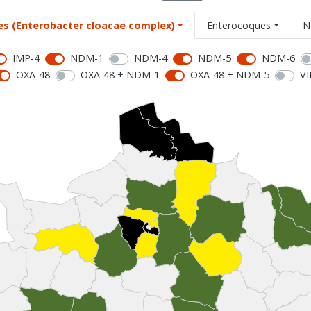
es (Enterobacter cloacae complex)
Enterocoques
N
IMP-4
NDM-1
NDM-4
NDM-5
NDM-6
OXA-48
OXA-48 + NDM-1
OXA-48 + NDM-5
VI