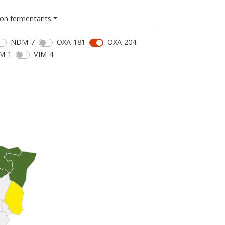
on fermentants
NDM-7
OXA-181
OXA-204
M-1
VIM-4