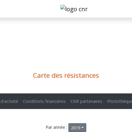
Carte des résistances
 d'activité
Conditions financières
CNR partenaires
Photothèqu
Par année :
2019