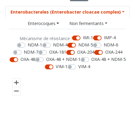
Enterobacterales (Enterobacter cloacae complex)
Enterocoques
Non fermentants
IMI-1
IMP-4
Mécanisme de résistance :
NDM-1
NDM-4
NDM-5
NDM-6
NDM-7
OXA-181
OXA-204
OXA-244
OXA-48
OXA-48 + NDM-1
OXA-48 + NDM-5
VIM-1
VIM-4