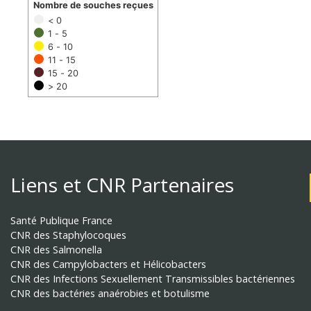
Nombre de souches reçues
< 0
1 - 5
6 - 10
11 - 15
15 - 20
> 20
Liens et CNR Partenaires
Santé Publique France
CNR des Staphylocoques
CNR des Salmonella
CNR des Campylobacters et Hélicobacters
CNR des Infections Sexuellement Transmissibles bactériennes
CNR des bactéries anaérobies et botulisme