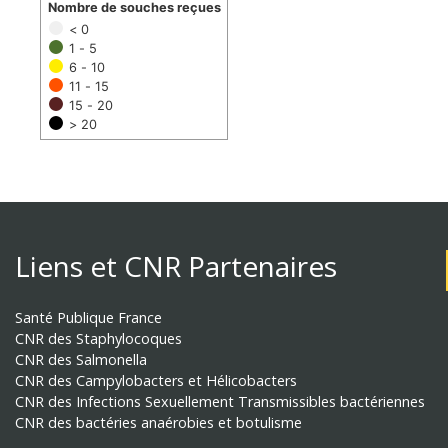
Nombre de souches reçues
< 0
1 - 5
6 - 10
11 - 15
15 - 20
> 20
Liens et CNR Partenaires
Santé Publique France
CNR des Staphylocoques
CNR des Salmonella
CNR des Campylobacters et Hélicobacters
CNR des Infections Sexuellement Transmissibles bactériennes
CNR des bactéries anaérobies et botulisme