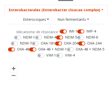
Enterobacterales (Enterobacter cloacae complex)
Enterocoques
Non fermentants
IMI-1
IMP-4
Mécanisme de résistance :
NDM-1
NDM-4
NDM-5
NDM-6
NDM-7
OXA-181
OXA-204
OXA-244
OXA-48
OXA-48 + NDM-1
OXA-48 + NDM-5
VIM-1
VIM-4