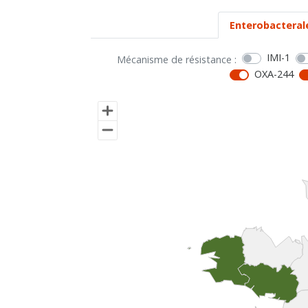
Enterobacteral
IMI-1
Mécanisme de résistance :
OXA-244