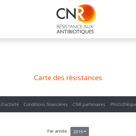
Carte des résistances
 d'activité
Conditions financières
CNR partenaires
Photothèqu
Par année :
2019