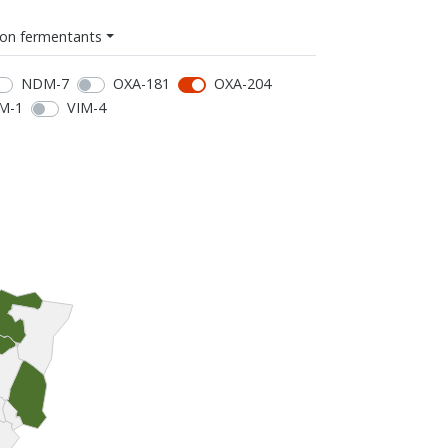
on fermentants
NDM-7
OXA-181
OXA-204
M-1
VIM-4