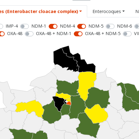
es (Enterobacter cloacae complex)
Enterocoques
N
IMP-4
NDM-1
NDM-4
NDM-5
NDM-6
OXA-48
OXA-48 + NDM-1
OXA-48 + NDM-5
VI