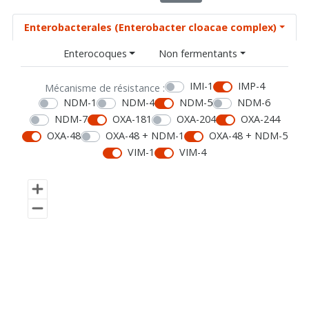
Enterobacterales (Enterobacter cloacae complex)
Enterocoques
Non fermentants
IMI-1
IMP-4
Mécanisme de résistance :
NDM-1
NDM-4
NDM-5
NDM-6
NDM-7
OXA-181
OXA-204
OXA-244
OXA-48
OXA-48 + NDM-1
OXA-48 + NDM-5
VIM-1
VIM-4