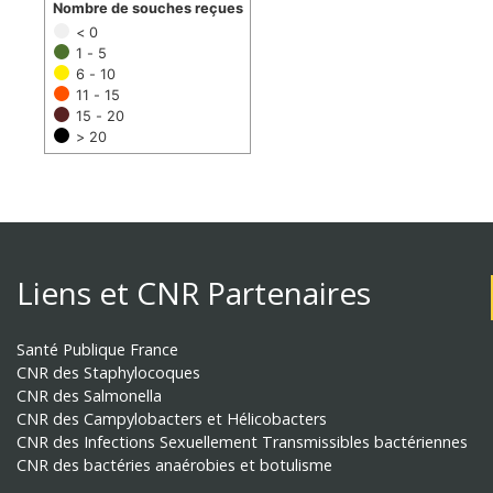
Nombre de souches reçues
< 0
1 - 5
6 - 10
11 - 15
15 - 20
> 20
Liens et CNR Partenaires
Santé Publique France
CNR des Staphylocoques
CNR des Salmonella
CNR des Campylobacters et Hélicobacters
CNR des Infections Sexuellement Transmissibles bactériennes
CNR des bactéries anaérobies et botulisme