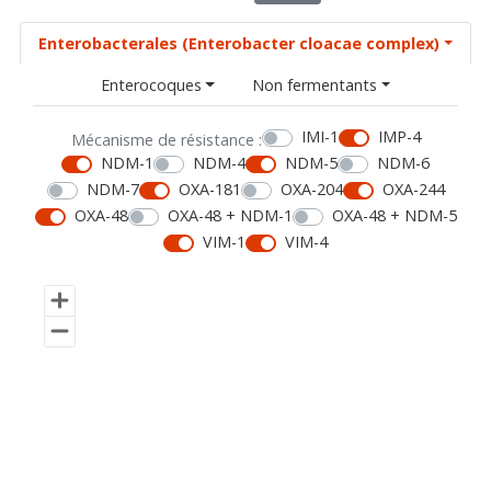
Enterobacterales (Enterobacter cloacae complex)
Enterocoques
Non fermentants
IMI-1
IMP-4
Mécanisme de résistance :
NDM-1
NDM-4
NDM-5
NDM-6
NDM-7
OXA-181
OXA-204
OXA-244
OXA-48
OXA-48 + NDM-1
OXA-48 + NDM-5
VIM-1
VIM-4