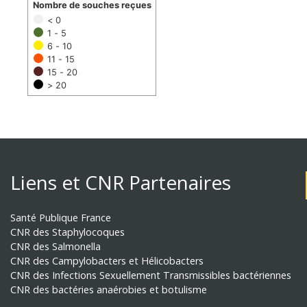
Nombre de souches reçues
< 0
1 - 5
6 - 10
11 - 15
15 - 20
> 20
Liens et CNR Partenaires
Santé Publique France
CNR des Staphylocoques
CNR des Salmonella
CNR des Campylobacters et Hélicobacters
CNR des Infections Sexuellement Transmissibles bactériennes
CNR des bactéries anaérobies et botulisme