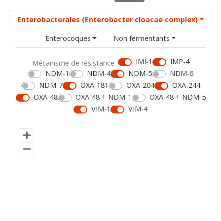
Enterobacterales (Enterobacter cloacae complex)
Enterocoques
Non fermentants
IMI-1
IMP-4
Mécanisme de résistance :
NDM-1
NDM-4
NDM-5
NDM-6
NDM-7
OXA-181
OXA-204
OXA-244
OXA-48
OXA-48 + NDM-1
OXA-48 + NDM-5
VIM-1
VIM-4