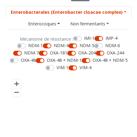
Enterobacterales (Enterobacter cloacae complex)
Enterocoques
Non fermentants
IMI-1
IMP-4
Mécanisme de résistance :
NDM-1
NDM-4
NDM-5
NDM-6
NDM-7
OXA-181
OXA-204
OXA-244
OXA-48
OXA-48 + NDM-1
OXA-48 + NDM-5
VIM-1
VIM-4