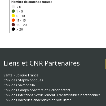
Nombre de souches reçues
< 0
1 - 5
6 - 10
11 - 15
15 - 20
> 20
Liens et CNR Partenaires
Santé Publique France
CNR des Staphylocoques
CNR des Salmonella
CNR des Campylobacters et Hélicobacters
CNR des Infections Sexuellement Transmissibles bactériennes
CNR des bactéries anaérobies et botulisme