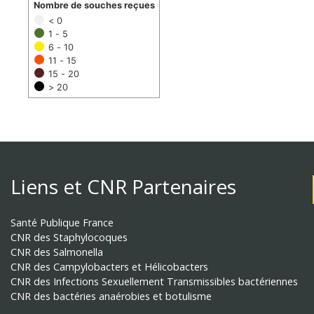
Nombre de souches reçues
< 0
1 - 5
6 - 10
11 - 15
15 - 20
> 20
Liens et CNR Partenaires
Santé Publique France
CNR des Staphylocoques
CNR des Salmonella
CNR des Campylobacters et Hélicobacters
CNR des Infections Sexuellement Transmissibles bactériennes
CNR des bactéries anaérobies et botulisme