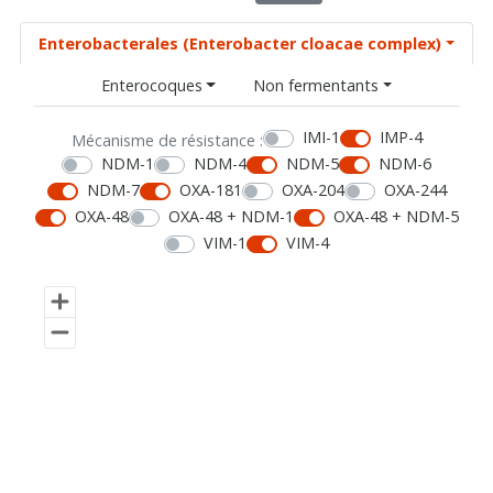
Enterobacterales (Enterobacter cloacae complex)
Enterocoques
Non fermentants
IMI-1
IMP-4
Mécanisme de résistance :
NDM-1
NDM-4
NDM-5
NDM-6
NDM-7
OXA-181
OXA-204
OXA-244
OXA-48
OXA-48 + NDM-1
OXA-48 + NDM-5
VIM-1
VIM-4