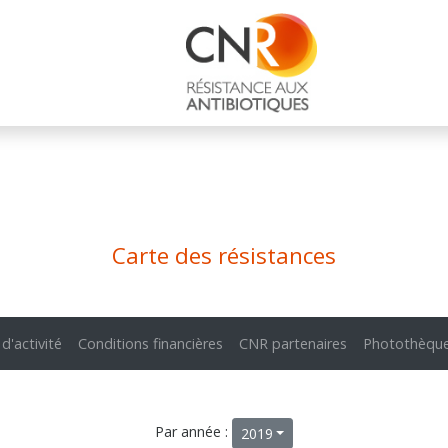
Carte des résistances
 d'activité
Conditions financières
CNR partenaires
Photothèqu
Par année :
2019