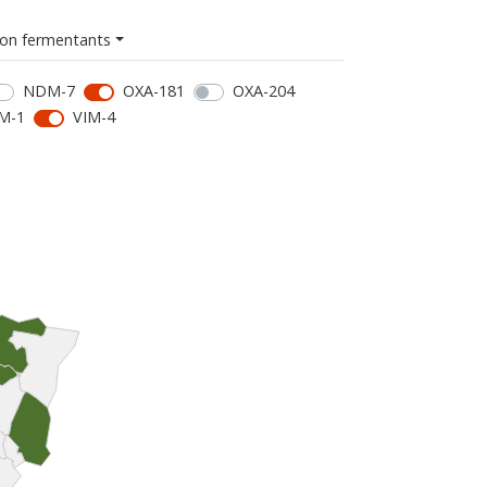
on fermentants
NDM-7
OXA-181
OXA-204
M-1
VIM-4