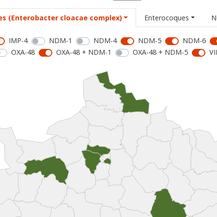
es (Enterobacter cloacae complex)
Enterocoques
N
IMP-4
NDM-1
NDM-4
NDM-5
NDM-6
OXA-48
OXA-48 + NDM-1
OXA-48 + NDM-5
VI