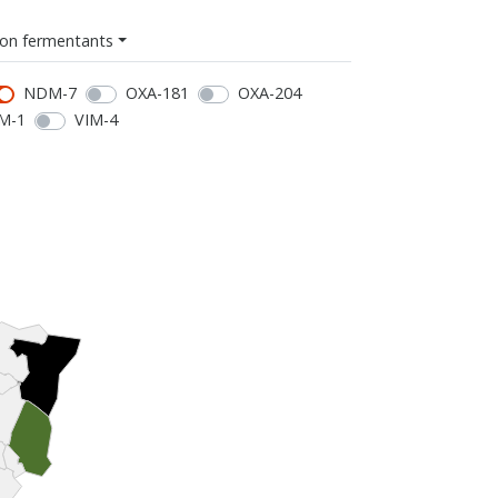
on fermentants
NDM-7
OXA-181
OXA-204
M-1
VIM-4