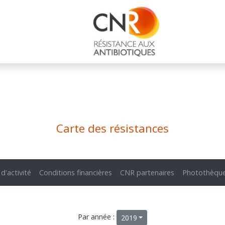
Carte des résistances
 d'activité
Conditions financières
CNR partenaires
Photothèqu
Par année :
2019