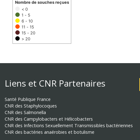
Nombre de souches reçues
< 0
1 - 5
6 - 10
11 - 15
15 - 20
> 20
Liens et CNR Partenaires
Santé Publique France
CNR des Staphylocoques
CNR des Salmonella
CNR des Campylobacters et Hélicobacters
CNR des Infections Sexuellement Transmissibles bactériennes
CNR des bactéries anaérobies et botulisme