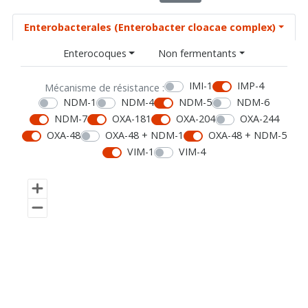
Enterobacterales (Enterobacter cloacae complex)
Enterocoques
Non fermentants
IMI-1
IMP-4
Mécanisme de résistance :
NDM-1
NDM-4
NDM-5
NDM-6
NDM-7
OXA-181
OXA-204
OXA-244
OXA-48
OXA-48 + NDM-1
OXA-48 + NDM-5
VIM-1
VIM-4