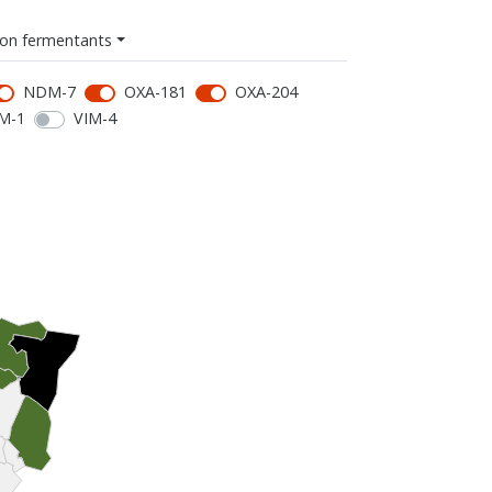
on fermentants
NDM-7
OXA-181
OXA-204
M-1
VIM-4