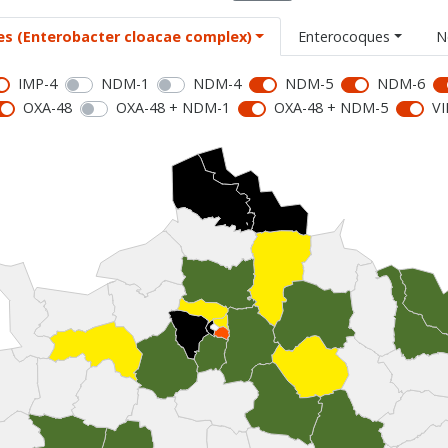
es (Enterobacter cloacae complex)
Enterocoques
N
IMP-4
NDM-1
NDM-4
NDM-5
NDM-6
OXA-48
OXA-48 + NDM-1
OXA-48 + NDM-5
VI