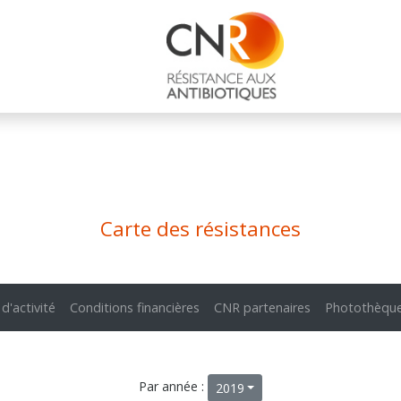
Carte des résistances
 d'activité
Conditions financières
CNR partenaires
Photothèqu
Par année :
2019