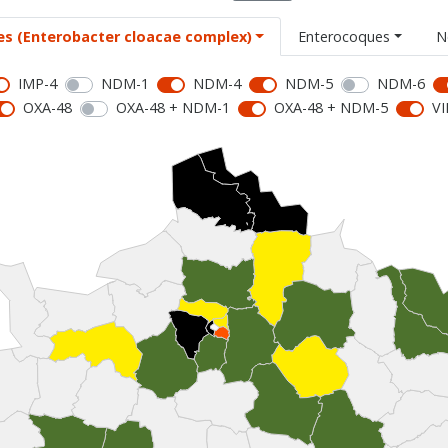
es (Enterobacter cloacae complex)
Enterocoques
N
IMP-4
NDM-1
NDM-4
NDM-5
NDM-6
OXA-48
OXA-48 + NDM-1
OXA-48 + NDM-5
VI