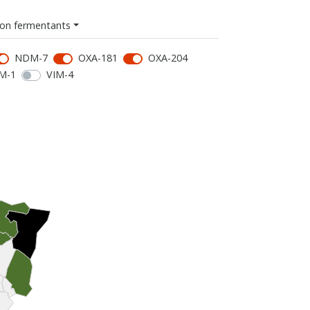
on fermentants
NDM-7
OXA-181
OXA-204
M-1
VIM-4