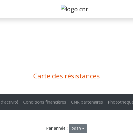
Carte des résistances
 d'activité
Conditions financières
CNR partenaires
Photothèqu
Par année :
2019