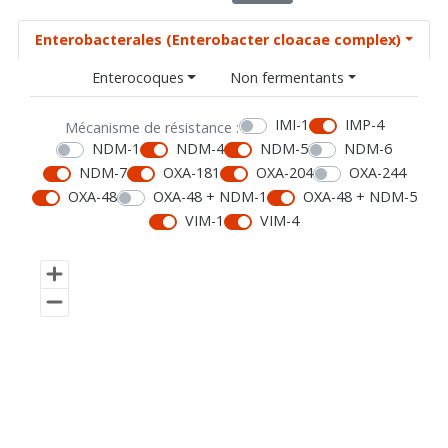
Enterobacterales (Enterobacter cloacae complex)
Enterocoques
Non fermentants
IMI-1
IMP-4
Mécanisme de résistance :
NDM-1
NDM-4
NDM-5
NDM-6
NDM-7
OXA-181
OXA-204
OXA-244
OXA-48
OXA-48 + NDM-1
OXA-48 + NDM-5
VIM-1
VIM-4