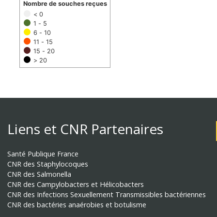
Nombre de souches reçues
< 0
1 - 5
6 - 10
11 - 15
15 - 20
> 20
Liens et CNR Partenaires
Santé Publique France
CNR des Staphylocoques
CNR des Salmonella
CNR des Campylobacters et Hélicobacters
CNR des Infections Sexuellement Transmissibles bactériennes
CNR des bactéries anaérobies et botulisme