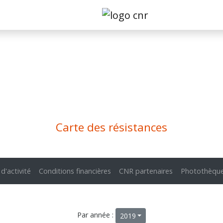
Carte des résistances
 d'activité
Conditions financières
CNR partenaires
Photothèqu
Par année :
2019