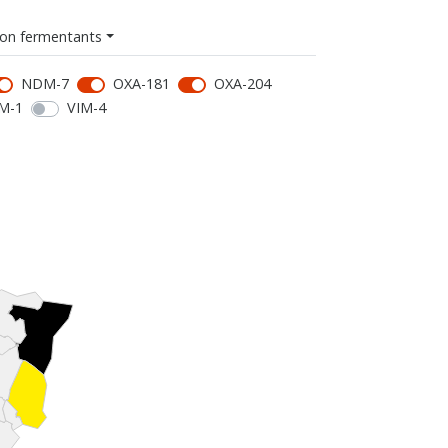
on fermentants
NDM-7
OXA-181
OXA-204
M-1
VIM-4