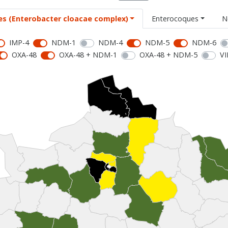
es (Enterobacter cloacae complex)
Enterocoques
N
IMP-4
NDM-1
NDM-4
NDM-5
NDM-6
OXA-48
OXA-48 + NDM-1
OXA-48 + NDM-5
VI