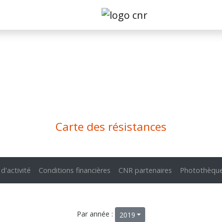
Carte des résistances
 d'activité
Conditions financières
CNR partenaires
Photothèqu
Par année :
2019