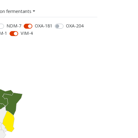
on fermentants
NDM-7
OXA-181
OXA-204
M-1
VIM-4