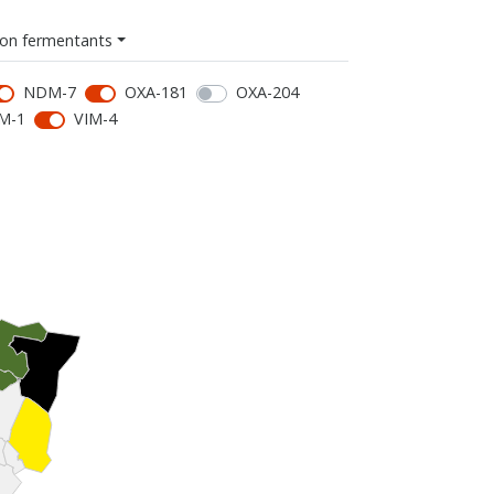
on fermentants
NDM-7
OXA-181
OXA-204
M-1
VIM-4