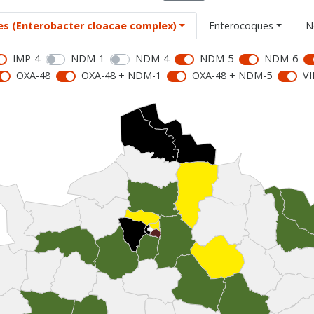
es (Enterobacter cloacae complex)
Enterocoques
N
IMP-4
NDM-1
NDM-4
NDM-5
NDM-6
OXA-48
OXA-48 + NDM-1
OXA-48 + NDM-5
VI