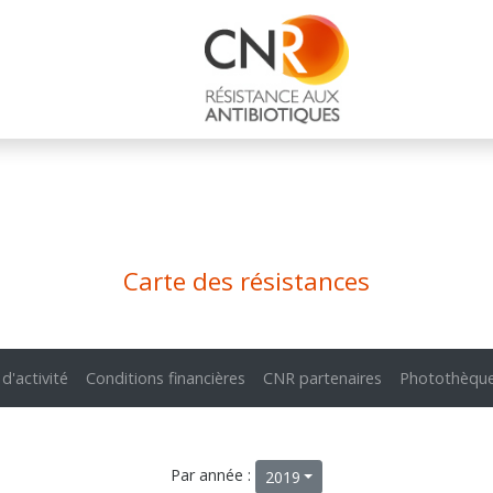
Carte des résistances
 d'activité
Conditions financières
CNR partenaires
Photothèqu
Par année :
2019