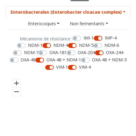
Enterobacterales (Enterobacter cloacae complex)
Enterocoques
Non fermentants
IMI-1
IMP-4
Mécanisme de résistance :
NDM-1
NDM-4
NDM-5
NDM-6
NDM-7
OXA-181
OXA-204
OXA-244
OXA-48
OXA-48 + NDM-1
OXA-48 + NDM-5
VIM-1
VIM-4