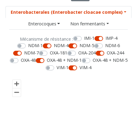
Enterobacterales (Enterobacter cloacae complex)
Enterocoques
Non fermentants
IMI-1
IMP-4
Mécanisme de résistance :
NDM-1
NDM-4
NDM-5
NDM-6
NDM-7
OXA-181
OXA-204
OXA-244
OXA-48
OXA-48 + NDM-1
OXA-48 + NDM-5
VIM-1
VIM-4