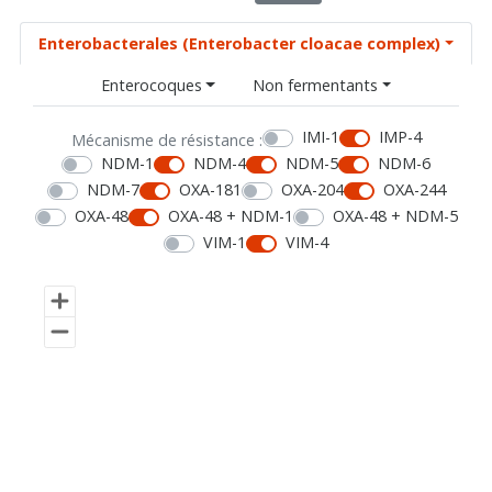
Enterobacterales (Enterobacter cloacae complex)
Enterocoques
Non fermentants
IMI-1
IMP-4
Mécanisme de résistance :
NDM-1
NDM-4
NDM-5
NDM-6
NDM-7
OXA-181
OXA-204
OXA-244
OXA-48
OXA-48 + NDM-1
OXA-48 + NDM-5
VIM-1
VIM-4