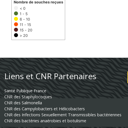
Nombre de souches reçues
< 0
1 - 5
6 - 10
11 - 15
15 - 20
> 20
Liens et CNR Partenaires
Santé Publique France
CNR des Staphylocoques
CNR des Salmonella
CNR des Campylobacters et Hélicobacters
CNR des Infections Sexuellement Transmissibles bactériennes
CNR des bactéries anaérobies et botulisme