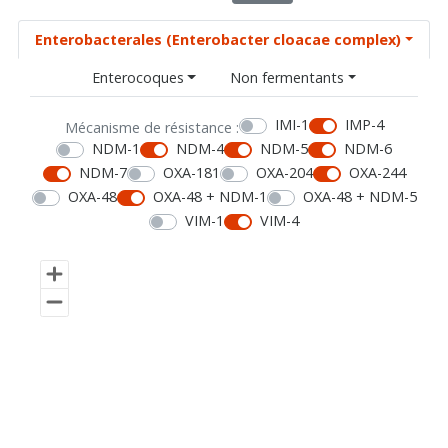
Enterobacterales (Enterobacter cloacae complex)
Enterocoques
Non fermentants
IMI-1
IMP-4
Mécanisme de résistance :
NDM-1
NDM-4
NDM-5
NDM-6
NDM-7
OXA-181
OXA-204
OXA-244
OXA-48
OXA-48 + NDM-1
OXA-48 + NDM-5
VIM-1
VIM-4