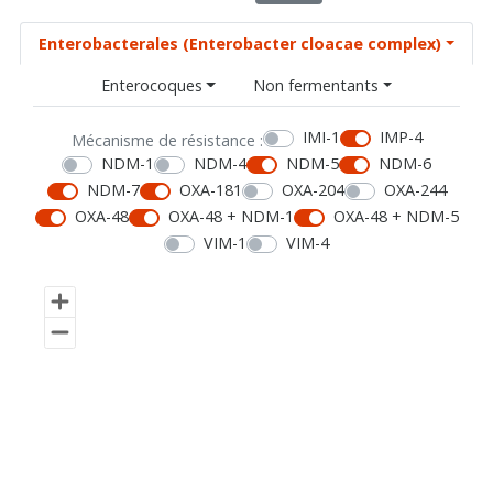
Enterobacterales (Enterobacter cloacae complex)
Enterocoques
Non fermentants
IMI-1
IMP-4
Mécanisme de résistance :
NDM-1
NDM-4
NDM-5
NDM-6
NDM-7
OXA-181
OXA-204
OXA-244
OXA-48
OXA-48 + NDM-1
OXA-48 + NDM-5
VIM-1
VIM-4