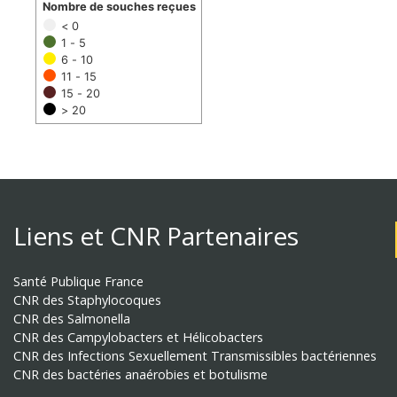
Nombre de souches reçues
< 0
1 - 5
6 - 10
11 - 15
15 - 20
> 20
Liens et CNR Partenaires
Santé Publique France
CNR des Staphylocoques
CNR des Salmonella
CNR des Campylobacters et Hélicobacters
CNR des Infections Sexuellement Transmissibles bactériennes
CNR des bactéries anaérobies et botulisme