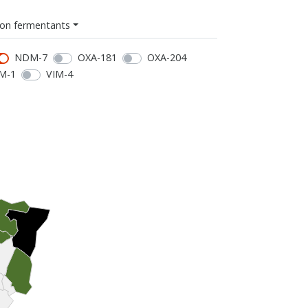
on fermentants
NDM-7
OXA-181
OXA-204
M-1
VIM-4