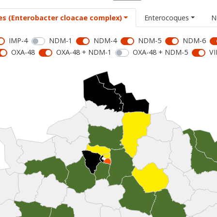
es (Enterobacter cloacae complex)
Enterocoques
N
IMP-4
NDM-1
NDM-4
NDM-5
NDM-6
OXA-48
OXA-48 + NDM-1
OXA-48 + NDM-5
VI