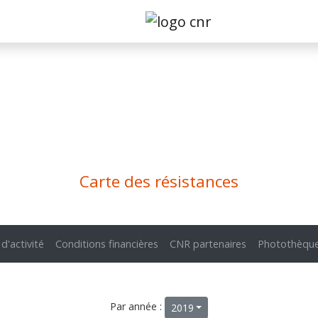
Carte des résistances
 d'activité
Conditions financières
CNR partenaires
Photothèqu
Par année :
2019