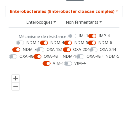
Enterobacterales (Enterobacter cloacae complex)
Enterocoques
Non fermentants
IMI-1
IMP-4
Mécanisme de résistance :
NDM-1
NDM-4
NDM-5
NDM-6
NDM-7
OXA-181
OXA-204
OXA-244
OXA-48
OXA-48 + NDM-1
OXA-48 + NDM-5
VIM-1
VIM-4