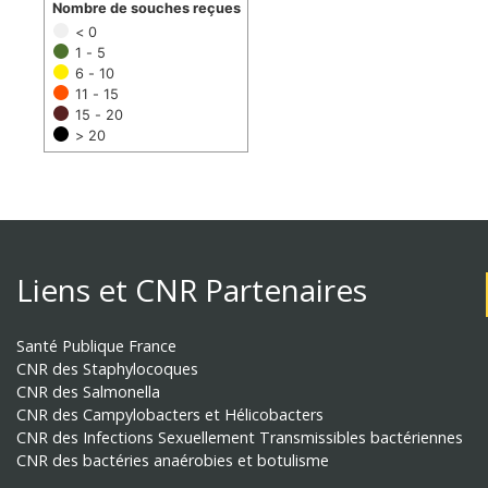
Nombre de souches reçues
< 0
1 - 5
6 - 10
11 - 15
15 - 20
> 20
Liens et CNR Partenaires
Santé Publique France
CNR des Staphylocoques
CNR des Salmonella
CNR des Campylobacters et Hélicobacters
CNR des Infections Sexuellement Transmissibles bactériennes
CNR des bactéries anaérobies et botulisme