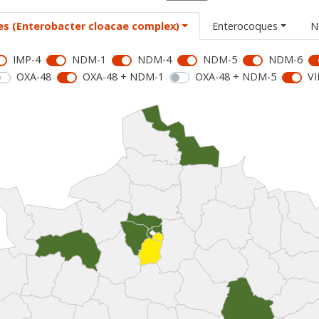
es (Enterobacter cloacae complex)
Enterocoques
N
IMP-4
NDM-1
NDM-4
NDM-5
NDM-6
OXA-48
OXA-48 + NDM-1
OXA-48 + NDM-5
VI