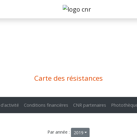
Carte des résistances
 d'activité
Conditions financières
CNR partenaires
Photothèqu
Par année :
2019