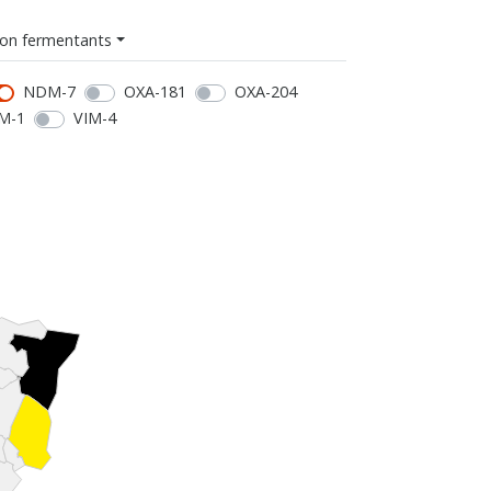
on fermentants
NDM-7
OXA-181
OXA-204
M-1
VIM-4