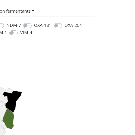
on fermentants
NDM-7
OXA-181
OXA-204
M-1
VIM-4