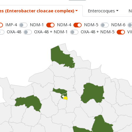
es (Enterobacter cloacae complex)
Enterocoques
N
IMP-4
NDM-1
NDM-4
NDM-5
NDM-6
OXA-48
OXA-48 + NDM-1
OXA-48 + NDM-5
VI