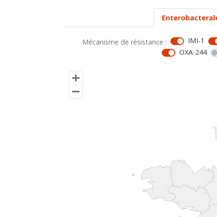
Enterobacteral
IMI-1
Mécanisme de résistance :
OXA-244