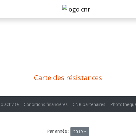
Carte des résistances
 d'activité
Conditions financières
CNR partenaires
Photothèqu
Par année :
2019