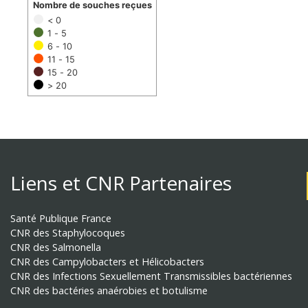
Nombre de souches reçues
< 0
1 - 5
6 - 10
11 - 15
15 - 20
> 20
Liens et CNR Partenaires
Santé Publique France
CNR des Staphylocoques
CNR des Salmonella
CNR des Campylobacters et Hélicobacters
CNR des Infections Sexuellement Transmissibles bactériennes
CNR des bactéries anaérobies et botulisme