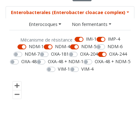
Enterobacterales (Enterobacter cloacae complex)
Enterocoques
Non fermentants
IMI-1
IMP-4
Mécanisme de résistance :
NDM-1
NDM-4
NDM-5
NDM-6
NDM-7
OXA-181
OXA-204
OXA-244
OXA-48
OXA-48 + NDM-1
OXA-48 + NDM-5
VIM-1
VIM-4