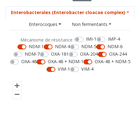
Enterobacterales (Enterobacter cloacae complex)
Enterocoques
Non fermentants
IMI-1
IMP-4
Mécanisme de résistance :
NDM-1
NDM-4
NDM-5
NDM-6
NDM-7
OXA-181
OXA-204
OXA-244
OXA-48
OXA-48 + NDM-1
OXA-48 + NDM-5
VIM-1
VIM-4