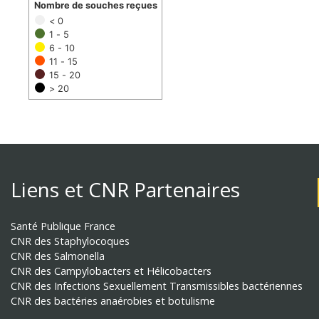
Nombre de souches reçues
< 0
1 - 5
6 - 10
11 - 15
15 - 20
> 20
Liens et CNR Partenaires
Santé Publique France
CNR des Staphylocoques
CNR des Salmonella
CNR des Campylobacters et Hélicobacters
CNR des Infections Sexuellement Transmissibles bactériennes
CNR des bactéries anaérobies et botulisme