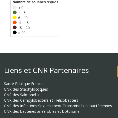
Nombre de souches reçues
< 0
1 - 5
6 - 10
11 - 15
15 - 20
> 20
Liens et CNR Partenaires
Santé Publique France
CNR des Staphylocoques
CNR des Salmonella
CNR des Campylobacters et Hélicobacters
CNR des Infections Sexuellement Transmissibles bactériennes
CNR des bactéries anaérobies et botulisme