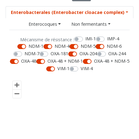
Enterobacterales (Enterobacter cloacae complex)
Enterocoques
Non fermentants
IMI-1
IMP-4
Mécanisme de résistance :
NDM-1
NDM-4
NDM-5
NDM-6
NDM-7
OXA-181
OXA-204
OXA-244
OXA-48
OXA-48 + NDM-1
OXA-48 + NDM-5
VIM-1
VIM-4