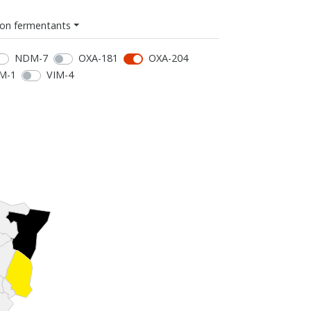
on fermentants
NDM-7
OXA-181
OXA-204
M-1
VIM-4