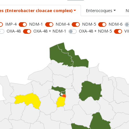
es (Enterobacter cloacae complex)
Enterocoques
N
IMP-4
NDM-1
NDM-4
NDM-5
NDM-6
OXA-48
OXA-48 + NDM-1
OXA-48 + NDM-5
VI