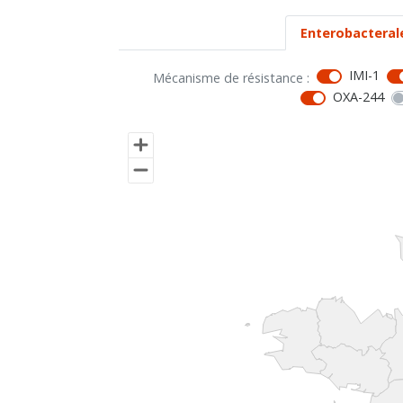
Enterobacteral
IMI-1
Mécanisme de résistance :
OXA-244