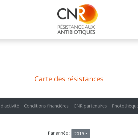
Carte des résistances
 d'activité
Conditions financières
CNR partenaires
Photothèqu
Par année :
2019