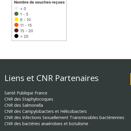
Nombre de souches reçues
< 0
1 - 5
6 - 10
11 - 15
15 - 20
> 20
Liens et CNR Partenaires
Santé Publique France
CNR des Staphylocoques
CNR des Salmonella
CNR des Campylobacters et Hélicobacters
CNR des Infections Sexuellement Transmissibles bactériennes
CNR des bactéries anaérobies et botulisme