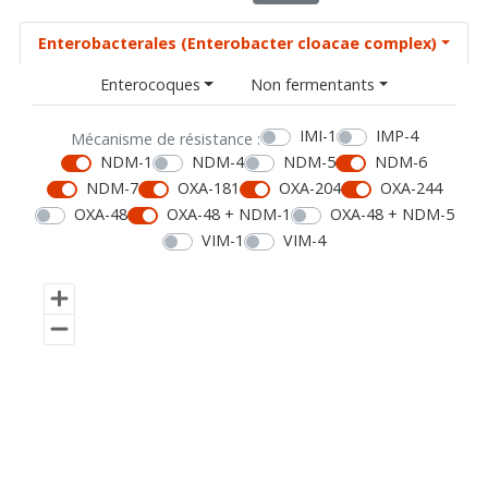
Enterobacterales (Enterobacter cloacae complex)
Enterocoques
Non fermentants
IMI-1
IMP-4
Mécanisme de résistance :
NDM-1
NDM-4
NDM-5
NDM-6
NDM-7
OXA-181
OXA-204
OXA-244
OXA-48
OXA-48 + NDM-1
OXA-48 + NDM-5
VIM-1
VIM-4